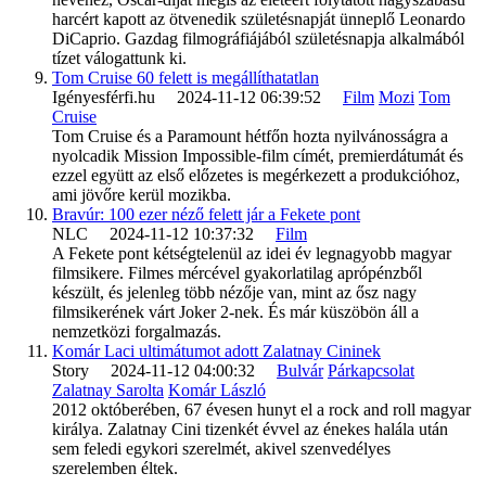
harcért kapott az ötvenedik születésnapját ünneplő Leonardo
DiCaprio. Gazdag filmográfiájából születésnapja alkalmából
tízet válogattunk ki.
Tom Cruise 60 felett is megállíthatatlan
Igényesférfi.hu 2024-11-12 06:39:52
Film
Mozi
Tom
Cruise
Tom Cruise és a Paramount hétfőn hozta nyilvánosságra a
nyolcadik Mission Impossible-film címét, premierdátumát és
ezzel együtt az első előzetes is megérkezett a produkcióhoz,
ami jövőre kerül mozikba.
Bravúr: 100 ezer néző felett jár a Fekete pont
NLC 2024-11-12 10:37:32
Film
A Fekete pont kétségtelenül az idei év legnagyobb magyar
filmsikere. Filmes mércével gyakorlatilag aprópénzből
készült, és jelenleg több nézője van, mint az ősz nagy
filmsikerének várt Joker 2-nek. És már küszöbön áll a
nemzetközi forgalmazás.
Komár Laci ultimátumot adott Zalatnay Cininek
Story 2024-11-12 04:00:32
Bulvár
Párkapcsolat
Zalatnay Sarolta
Komár László
2012 októberében, 67 évesen hunyt el a rock and roll magyar
királya. Zalatnay Cini tizenkét évvel az énekes halála után
sem feledi egykori szerelmét, akivel szenvedélyes
szerelemben éltek.