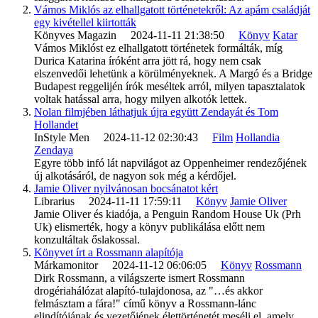
Vámos Miklós az elhallgatott történetekről: Az apám családját
egy kivétellel kiirtották
Könyves Magazin 2024-11-11 21:38:50
Könyv
Katar
Vámos Miklóst ez elhallgatott történetek formálták, míg
Durica Katarina íróként arra jött rá, hogy nem csak
elszenvedői lehetünk a körülményeknek. A Margó és a Bridge
Budapest reggelijén írók meséltek arról, milyen tapasztalatok
voltak hatással arra, hogy milyen alkotók lettek.
Nolan filmjében láthatjuk újra együtt Zendayát és Tom
Hollandet
InStyle Men 2024-11-12 02:30:43
Film
Hollandia
Zendaya
Egyre több infó lát napvilágot az Oppenheimer rendezőjének
új alkotásáról, de nagyon sok még a kérdőjel.
Jamie Oliver nyilvánosan bocsánatot kért
Librarius 2024-11-11 17:59:11
Könyv
Jamie Oliver
Jamie Oliver és kiadója, a Penguin Random House Uk (Prh
Uk) elismerték, hogy a könyv publikálása előtt nem
konzultáltak őslakossal.
Könyvet írt a Rossmann alapítója
Márkamonitor 2024-11-12 06:06:05
Könyv
Rossmann
Dirk Rossmann, a világszerte ismert Rossmann
drogériahálózat alapító-tulajdonosa, az "…és akkor
felmásztam a fára!" című könyv a Rossmann-lánc
elindítójának és vezetőjének élettörténetét meséli el, amely