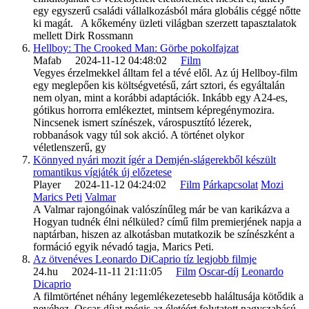
egy egyszerű családi vállalkozásból mára globális céggé nőtte
ki magát. A kőkemény üzleti világban szerzett tapasztalatok
mellett Dirk Rossmann
Hellboy: The Crooked Man: Görbe pokolfajzat
Mafab 2024-11-12 04:48:02
Film
Vegyes érzelmekkel álltam fel a tévé elől. Az új Hellboy-film
egy meglepően kis költségvetésű, zárt sztori, és egyáltalán
nem olyan, mint a korábbi adaptációk. Inkább egy A24-es,
gótikus horrorra emlékeztet, mintsem képregénymozira.
Nincsenek ismert színészek, várospusztító lézerek,
robbanások vagy túl sok akció. A történet olykor
véletlenszerű, gy
Könnyed nyári mozit ígér a Demjén-slágerekből készült
romantikus vígjáték új előzetese
Player 2024-11-12 04:24:02
Film
Párkapcsolat
Mozi
Marics Peti
Valmar
A Valmar rajongóinak valószínűleg már be van karikázva a
Hogyan tudnék élni nélküled? című film premierjének napja a
naptárban, hiszen az alkotásban mutatkozik be színészként a
formáció egyik névadó tagja, Marics Peti.
Az ötvenéves Leonardo DiCaprio tíz legjobb filmje
24.hu 2024-11-11 21:11:05
Film
Oscar-díj
Leonardo
Dicaprio
A filmtörténet néhány legemlékezetesebb haláltusája kötődik a
nevéhez, Oscar-díjat mégis az életéért folytatott nagyszabású