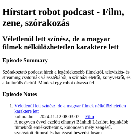
Hírstart robot podcast - Film,
zene, szórakozás
Véletlenül lett színész, de a magyar
filmek nélkülözhetetlen karaktere lett
Episode Summary
Szórakoztató podcast hírek a legérdekesebb filmekről, televíziós- és
streaming csatornák választékából, a színházi életről, könyvekről, és
a kulturális életről. Mindezt egy robot olvassa fel.
Episode Notes
Véletlenül lett színész, de a magyar filmek nélkülözhetetlen
karaktere lett
kultura.hu 2024-11-12 08:03:07
Film
A negyven évvel ezelőtt elhunyt Bánhidi Lászlóra leginkább
filmekből emlékezhetünk, különösen mély zengésű,
szaggatott ritmusú és hangzású beszédstílusára.