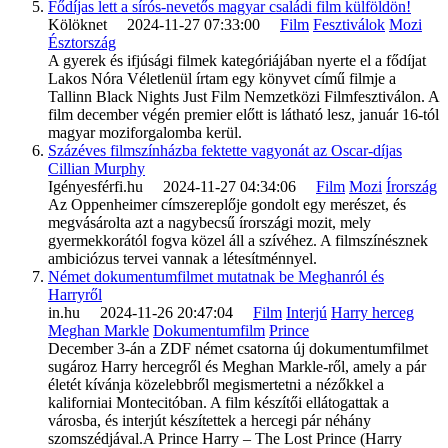
Fődíjas lett a sírós-nevetős magyar családi film külföldön!
Kölöknet 2024-11-27 07:33:00
Film
Fesztiválok
Mozi
Észtország
A gyerek és ifjúsági filmek kategóriájában nyerte el a fődíjat
Lakos Nóra Véletlenül írtam egy könyvet című filmje a
Tallinn Black Nights Just Film Nemzetközi Filmfesztiválon. A
film december végén premier előtt is látható lesz, január 16-tól
magyar moziforgalomba kerül.
Százéves filmszínházba fektette vagyonát az Oscar-díjas
Cillian Murphy
Igényesférfi.hu 2024-11-27 04:34:06
Film
Mozi
Írország
Az Oppenheimer címszereplője gondolt egy merészet, és
megvásárolta azt a nagybecsű írországi mozit, mely
gyermekkorától fogva közel áll a szívéhez. A filmszínésznek
ambiciózus tervei vannak a létesítménnyel.
Német dokumentumfilmet mutatnak be Meghanról és
Harryről
in.hu 2024-11-26 20:47:04
Film
Interjú
Harry herceg
Meghan Markle
Dokumentumfilm
Prince
December 3-án a ZDF német csatorna új dokumentumfilmet
sugároz Harry hercegről és Meghan Markle-ről, amely a pár
életét kívánja közelebbről megismertetni a nézőkkel a
kaliforniai Montecitóban. A film készítői ellátogattak a
városba, és interjút készítettek a hercegi pár néhány
szomszédjával.A Prince Harry – The Lost Prince (Harry