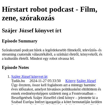
Hírstart robot podcast - Film,
zene, szórakozás
Szájer József könyvet írt
Episode Summary
Szórakoztató podcast hírek a legérdekesebb filmekről, televíziós- és
streaming csatornák választékából, a színházi életről, könyvekről, és
a kulturális életről. Mindezt egy robot olvassa fel.
Episode Notes
Szájer József könyvet írt
Tudás.hu 2024-11-27 05:33:50
Könyv
Szájer József
Úgy éreztem, össze kell foglalnom azt a mintegy harminc
éves időszakot, amelyet hivatásos politikusként eltöltöttem és
ennek eredményeképpen született meg a Frontvonalban –
Beszélgetések Szájer Józseffel című könyv – jelentette ki a
Szabad Európa Intézet igazgatója a kötet bemutatóján kedden