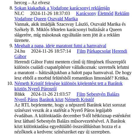
herceg – Az elvesz
Sokan kiakadtak a Vodafone karácsonyi reklámján
NLC 2024-11-26 18:37:03
Karácsony
Életmód
Reklám
Vodafone
Queen
Oszvald Marika
Vannak, akik imádják Szacsvay László, Oszvald Marika és
Székely B. Miklós féktelen karácsonyi bulizását a Queen
slágerére, míg másoknak egyáltalán nem jött át a reklám
üzenete.
Meghalt a papa, ideje maratont futni a hamvaival
24.hu 2024-11-26 18:57:14
Film
Párkapcsolat
Herendi
Gábor
Herendi Gábor Futni mentem című új filmjének főszereplői
különös családi csapatépítésre vállalkoznak: szeretnék lefutni
a maratont – hátizsákjukban a halott papa hamvaival. De hogy
lesz ebből a morbid felütésből romantikus limonádé? Kritika.
Németh Kristóf felesége különös kijelentést tett a Barátok
köztös Nyerő Párosról
Blikk 2024-11-26 21:03:57
Film
Sebestyén Balázs
Nyerő Páros
Barátok közt
Németh Kristóf
Az RTL bejelentette, hogy a népszerű Barátok közt sorozat
színészei veszik át a stafétát a Nyerő Páros legújabb
évadában. A különkiadás december 9-től hétköznap esténként
lesz látható Sebestyén Balázs műsorvezetésével. A Barátok
közt különkiadása egyedülálló összeállításban hozza el a
nézőknek a kedvenc színészeiket egy új szerepben.