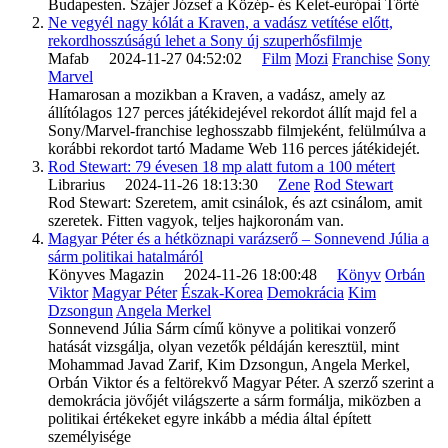
Budapesten. Szájer József a Közép- és Kelet-európai Törté
Ne vegyél nagy kólát a Kraven, a vadász vetítése előtt,
rekordhosszúságú lehet a Sony új szuperhősfilmje
Mafab 2024-11-27 04:52:02
Film
Mozi
Franchise
Sony
Marvel
Hamarosan a mozikban a Kraven, a vadász, amely az
állítólagos 127 perces játékidejével rekordot állít majd fel a
Sony/Marvel-franchise leghosszabb filmjeként, felülmúlva a
korábbi rekordot tartó Madame Web 116 perces játékidejét.
Rod Stewart: 79 évesen 18 mp alatt futom a 100 métert
Librarius 2024-11-26 18:13:30
Zene
Rod Stewart
Rod Stewart: Szeretem, amit csinálok, és azt csinálom, amit
szeretek. Fitten vagyok, teljes hajkoronám van.
Magyar Péter és a hétköznapi varázserő – Sonnevend Júlia a
sárm politikai hatalmáról
Könyves Magazin 2024-11-26 18:00:48
Könyv
Orbán
Viktor
Magyar Péter
Észak-Korea
Demokrácia
Kim
Dzsongun
Angela Merkel
Sonnevend Júlia Sárm című könyve a politikai vonzerő
hatását vizsgálja, olyan vezetők példáján keresztül, mint
Mohammad Javad Zarif, Kim Dzsongun, Angela Merkel,
Orbán Viktor és a feltörekvő Magyar Péter. A szerző szerint a
demokrácia jövőjét világszerte a sárm formálja, miközben a
politikai értékeket egyre inkább a média által épített
személyisége